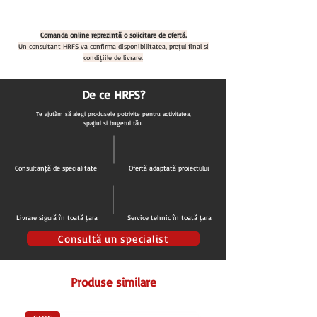
TVA
Plata se face in RON la cursul BNR +1% din
Comanda online reprezintă o solicitare de ofertă.
ziua facturarii
Un consultant HRFS va confirma disponibilitatea, prețul final și
condițiile de livrare.
De ce HRFS?
Te ajutăm să alegi produsele potrivite pentru activitatea,
spațiul și bugetul tău.
Consultanță de specialitate
Ofertă adaptată proiectului
Livrare sigură în toată țara
Service tehnic în toată țara
Consultă un specialist
Produse similare