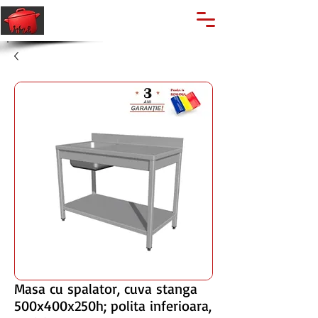
🔍
Caută produse
Suport clienti
+40 762 028 400
Masa cu spalator, cuva stanga
500x400x250h; polita inferioara,