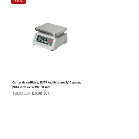
STOC
Cantar de verificare, 15/25 kg, diviziune 5/10 grame,
Furtun retractabil cu dus, lungime 20
plata inox 243x239x158 mm
180x460x447 mm
Preț normal
Preț redus
Preț normal
126,00 EUR
168,00 EUR
1.111,00 EUR
Adaugă în coș
hrfs.ro