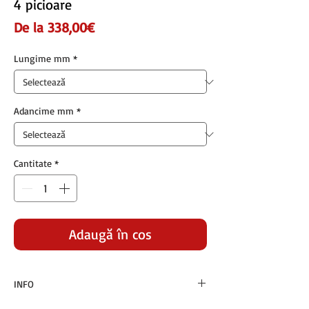
4 picioare
Preț
De la
338,00€
redus
Lungime mm
*
Adancime mm
*
Cantitate
*
Adaugă în coș
INFO
Preturile sunt exprimate in euro si nu contin