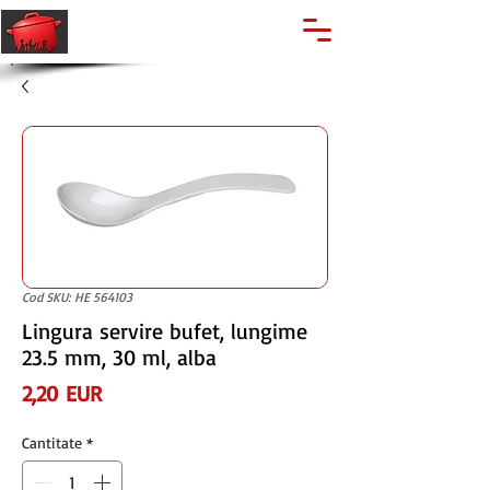
🔍
Caută produse
Suport clienti
+40 762 028 400
Cod SKU: HE 564103
Lingura servire bufet, lungime
23.5 mm, 30 ml, alba
Preț
2,20 EUR
Cantitate
*