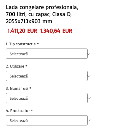
Lada congelare profesionala,
700 litri, cu capac, Clasa D,
2055x713x903 mm
Preț
Preț
 1.411,20 EUR 
1.340,64 EUR
normal
redus
1. Tip constructie
*
2. Utilizare
*
3. Numar usi
*
4. Producator
*