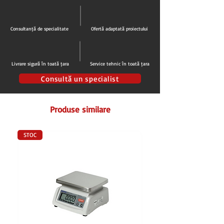
Decongelare manuala cu tava de picurare
Izolație: 60 mm
Structura exterioara din otel vopsit alb
Consultanță de specialitate
Ofertă adaptată proiectului
Structura interna din aluminiu embosat
Iluminare tip LED
Garnitură ușor de înlocuit
Livrare sigură în toată țara
Service tehnic în toată țara
Incuietoare cu cheie
3 cosuri incluse
Consultă un specialist
4 Roti
Clasa energetica: D
Produse similare
Alimentare: 220 V/50 Hz
Putere: 260 W
Nivel de zgomot: 42 dB
STOC
Consum redus de energie
Dim. Int. (LxlxH): 1935x510x682 mm
Dim. Ext. (LxlxH): 2055x713x903 mm
Greutate: 97,5 kg