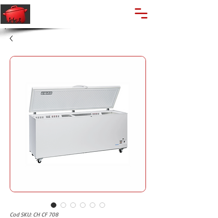
🔍
Caută produse
Suport clienti
+40 762 028 400
Cod SKU: CH CF 708