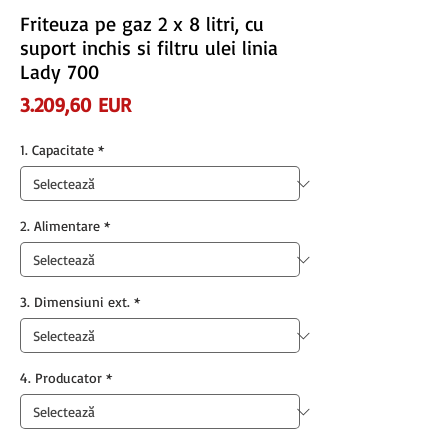
Friteuza pe gaz 2 x 8 litri, cu
suport inchis si filtru ulei linia
Lady 700
Preț
3.209,60 EUR
1. Capacitate
*
2. Alimentare
*
3. Dimensiuni ext.
*
4. Producator
*