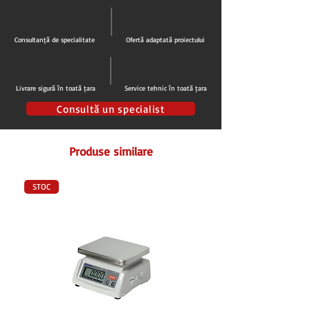
Arzatoare tubulare puternice, amplasate in
cuva
Termocupla si valva mecanica asigura o
Consultanță de specialitate
Ofertă adaptată proiectului
distributie de
1kW putere pentru 1 litru de
ulei
, ce asigura incalzirea rapida si precisa
a uleiului
Livrare sigură în toată țara
Service tehnic în toată țara
Robinet de evacuare din alama cromata
Sistem de scurgere ulei intr-o cuva,
Consultă un specialist
echipata cu filtru de reziduuri din
inox AISI
304
Produse similare
Cos evacuare gaze inalt
Termostate electrice de inalta precizie,
care sesizeaza instant modificarea
STOC
temperaturii uleiului
Temperatura maxima 190°C
Termostat de siguranta care opreste
alimentarea cu gaz la
230°C
Cosuri din inox perforate cu maner
rezistent la caldura
2 x cos 109x300x120h
Suport din
inox AISI 304,
cu usa batanta si