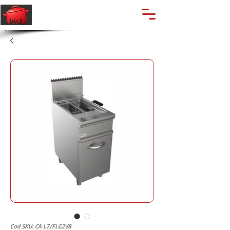
🔍
Caută produse
Suport clienti
+40 762 028 400
Cod SKU: CA L7/FLG2V8