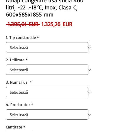
Dulap congelare usa sticla 400
litri, -22…-18°C, Inox, Clasa C,
600x585x1855 mm
Preț
Preț
 1.395,01 EUR 
1.325,26 EUR
normal
redus
1. Tip constructie
*
2. Utilizare
*
3. Numar usi
*
4. Producator
*
Cantitate
*