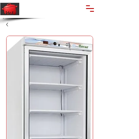
🔍
Caută produse
Suport clienti
+40 762 028 400