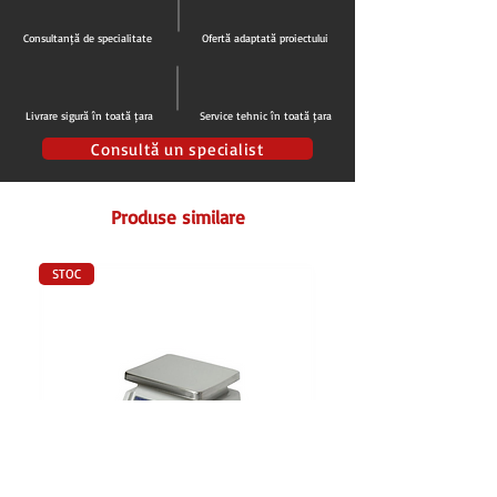
distribuirea aerului uniform
Degivrare manuala
Consultanță de specialitate
Ofertă adaptată proiectului
Evaporarea automata a apei din degivrare
Izolație din poliuretan injectat grosime 60
mm cu densitate 40kg/m3
Livrare sigură în toată țara
Service tehnic în toată țara
Exterior metalic vopsit cu epoxy Alb
Interior din ABS
Consultă un specialist
Interior cu colțuri rotunjite
Panouri exterioare inferioare și spate din
Produse similare
tablă galvanizata
Garnitură ușă ușor de înlocuit
Usa cu inchidere automata cu arc
STOC
Usa cu geam si rezistenta incalzire in rama
usii
Iluminare interioara LED
Încuietoare cu cheie
6 polite fixe 480x440 mm
Picioare reglabile pe înălţime
Clasa energetica: C
Alimentare electrica: 220 V / 50Hz
Putere: 380 W
Dim. Int. (LxlxH): 510x485x1620 mm