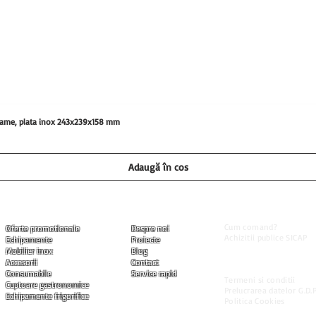
0 grame, plata inox 243x239x158 mm
Adaugă în coș
Informatii utile
Produse
Companie
Cum comand?
Oferte promotionale
Despre noi
Achizitii publice SICAP
Echipamente
Proiecte
Livrarea produselor
Mobilier inox
Blog
Modalitati de plata
Accesorii
Contact
Garantia produselor
Consumabile
Service rapid
Termeni si conditii
Cuptoare gastronomice
Prelucrarea datelor G.D.P
Echipamente frigorifice
Politica Cookies