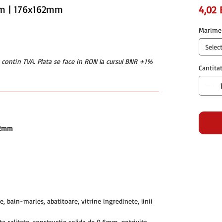
mm | 176x162mm
4,02 
Marime
Selec
u contin TVA. Plata se face in RON la cursul BNR +1%
Cantita
62mm
e, bain-maries, abatitoare, vitrine ingredinete, linii
lta calitate, constructie solida de 0.6mm, potrivita