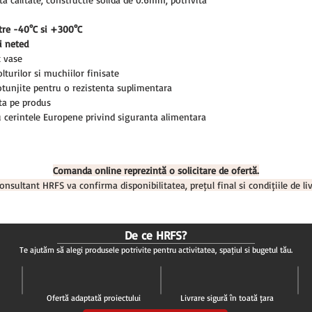
ntre -40°C si +300°C
ui neted
t vase
olturilor si muchiilor finisate
rotunjite pentru o rezistenta suplimentara
ta pe produs
 cerintele Europene privind siguranta alimentara
Comanda online reprezintă o solicitare de ofertă.
onsultant HRFS va confirma disponibilitatea, prețul final și condițiile de liv
De ce HRFS?
Te ajutăm să alegi produsele potrivite pentru activitatea, spațiul și bugetul tău.
Ofertă adaptată proiectului
Livrare sigură în toată țara