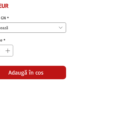
Preț
EUR
 GN
*
tează
te
*
Adaugă în coș