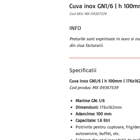
Cuva inox GN1/6 | h 100
Cod SKU: MX 09367539
INFO
Preturile sunt exprimate in euro si n
din ziua facturarii.
Specificatii
Cuva inox GN1/6 | h 100mm | 176x1
Cod produs: MX 09367539
Marime GN: 1/6
Dimensiuni:
176x162mm
Adancime: 100 mm
Capacitate: 1.6 litri
Potrivite pentru cuptoare, frigider
autoservire, buffet, etc.
Fabricat din otel inoxidabil de ina