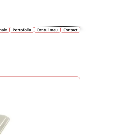
028 400
🔍
Caută produse
nale
Portofoliu
Contul meu
Contact