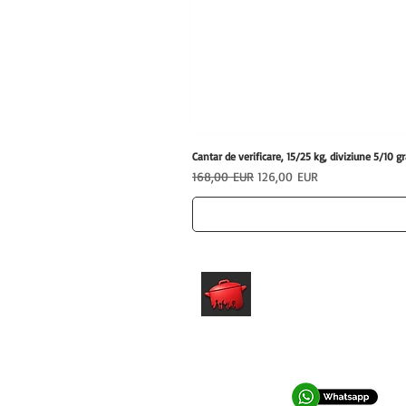
Cantar de verificare, 15/25 kg, diviziune 5/1
Preț normal
Preț redus
168,00 EUR
126,00 EUR
hrfs.ro
Echipamente profesionale HoReCa
pentru afaceri care vor performanta.
0762 028 400
office@hrfs.ro