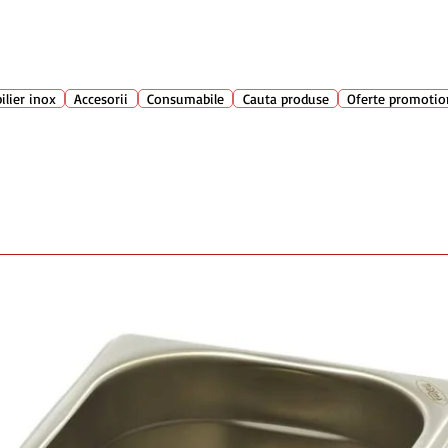
Suport clienti
+40 762 
atarie
ilier inox
Accesorii
Consumabile
Cauta produse
Oferte promotio