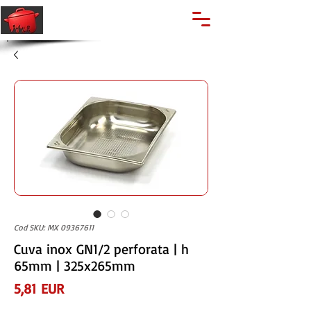
🔍
Caută produse
Suport clienti
+40 762 028 400
Cod SKU: MX 09367611
Cuva inox GN1/2 perforata | h
65mm | 325x265mm
Preț
5,81 EUR