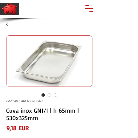
🔍
Caută produse
Suport clienti
+40 762 028 400
Cod SKU: MX 09367502
Cuva inox GN1/1 | h 65mm |
530x325mm
Preț
9,18 EUR