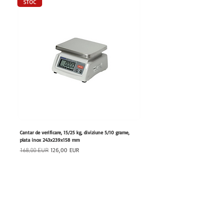
STOC
Cantar de verificare, 15/25 kg, diviziune 5/10 grame,
Furtun retractabil cu dus, lungime 20
plata inox 243x239x158 mm
180x460x447 mm
Preț normal
Preț redus
Preț normal
126,00 EUR
168,00 EUR
1.111,00 EUR
Adaugă în coș
hrfs.ro