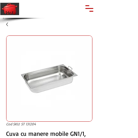
🔍
Caută produse
Suport clienti
+40 762 028 400
Cod SKU: ST 131204
Cuva cu manere mobile GN1/1,