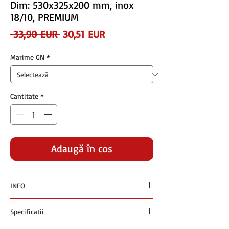
Dim: 530x325x200 mm, inox
18/10, PREMIUM
Preț
Preț
 33,90 EUR 
30,51 EUR
normal
redus
Marime GN
*
Cantitate
*
Adaugă în coș
INFO
Preturile sunt exprimate in euro si nu contin
Specificatii
TVA
Plata se face in RON la cursul BNR +1% din