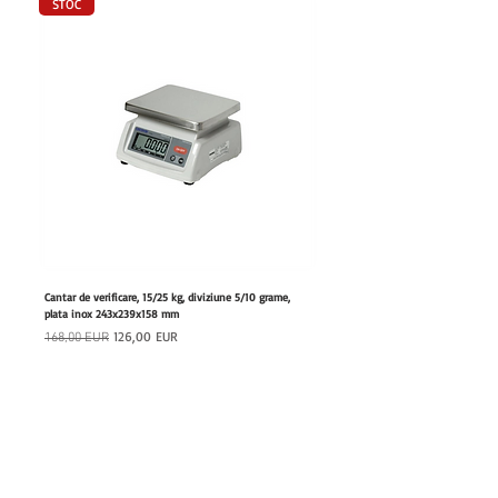
STOC
Cantar de verificare, 15/25 kg, diviziune 5/10 grame,
Furtun retractabil cu dus, lungime 20
plata inox 243x239x158 mm
180x460x447 mm
Preț normal
Preț redus
Preț normal
126,00 EUR
168,00 EUR
1.111,00 EUR
Adaugă în coș
hrfs.ro