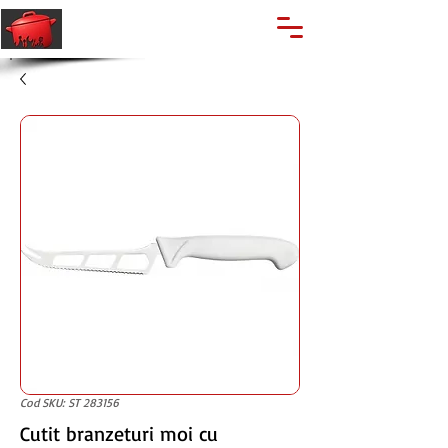
🔍
Caută produse
Suport clienti
+40 762 028 400
Cod SKU: ST 283156
Cutit branzeturi moi cu