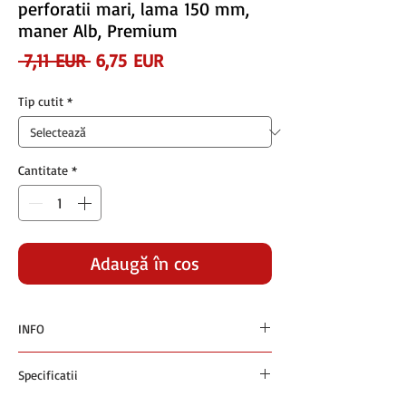
perforatii mari, lama 150 mm,
maner Alb, Premium
Preț
Preț
 7,11 EUR 
6,75 EUR
normal
redus
Tip cutit
*
Cantitate
*
Adaugă în coș
INFO
Preturile sunt exprimate in euro si nu contin
Specificatii
TVA
Plata se face in RON la cursul BNR +1% din