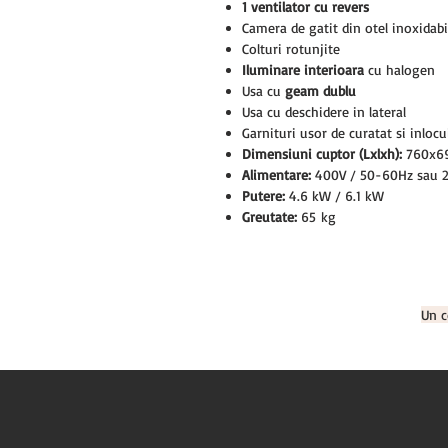
1 ventilator cu revers
Camera de gatit din otel inoxidabi
Colturi rotunjite
Iluminare interioara
cu halogen
Usa cu
geam dublu
Usa cu deschidere in lateral
Garnituri usor de curatat si inlocu
Dimensiuni cuptor (Lxlxh):
760x6
Alimentare:
400V / 50-60Hz sau 2
Putere:
4.6 kW / 6.1 kW
Greutate:
65 kg
Un c