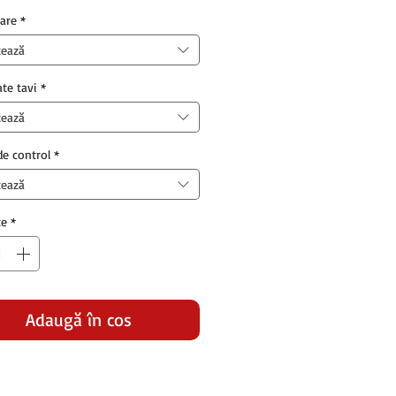
are
*
tează
ate tavi
*
tează
e control
*
tează
te
*
Adaugă în coș