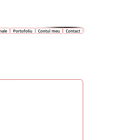
028 400
🔍
Caută produse
nale
Portofoliu
Contul meu
Contact