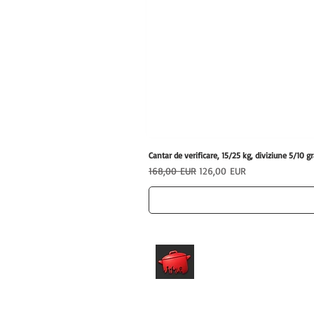
Cantar de verificare, 15/25 kg, diviziune 5/1
Preț normal
Preț redus
168,00 EUR
126,00 EUR
hrfs.ro
Echipamente profesionale HoReCa
pentru afaceri care vor performanta.