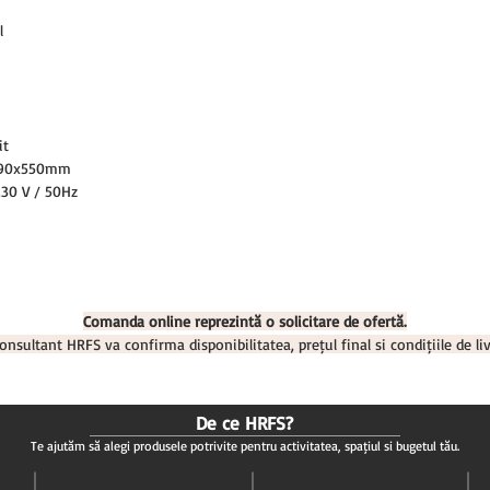
l
it
90x550mm
30 V / 50Hz
Comanda online reprezintă o solicitare de ofertă.
onsultant HRFS va confirma disponibilitatea, prețul final și condițiile de liv
De ce HRFS?
Te ajutăm să alegi produsele potrivite pentru activitatea, spațiul și bugetul tău.