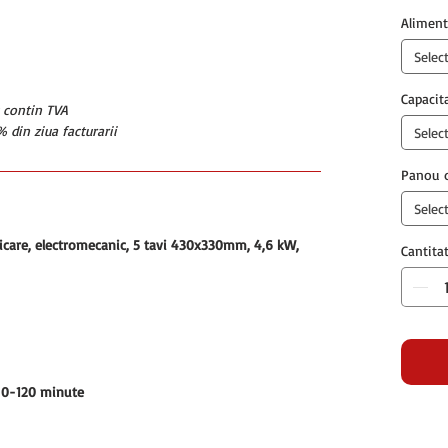
Aliment
Selec
Capacit
u contin TVA
 din ziua facturarii
Selec
Panou d
Selec
ficare, electromecanic, 5 tavi 430x330mm, 4,6 kW,
Cantita
 0-120 minute