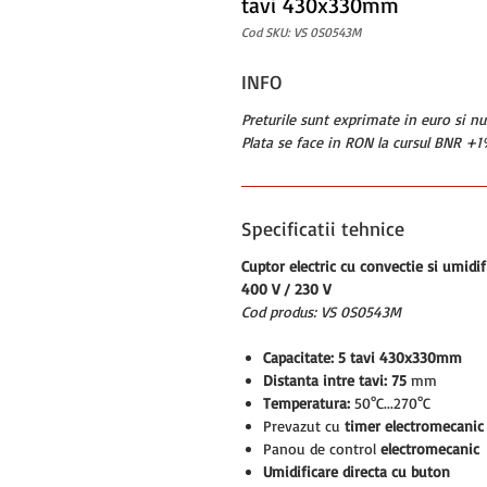
tavi 430x330mm
Cod SKU: VS 0S0543M
INFO
Preturile sunt exprimate in euro si n
Plata se face in RON la cursul BNR +1%
Specificatii tehnice
Cuptor electric cu convectie si umidi
400 V / 230 V
Cod produs: VS 0S0543M
Capacitate: 5 tavi 430x330mm
Distanta intre tavi: 75
mm
Temperatura:
50°C...270°C
Prevazut cu
timer electromecanic
Panou de control
electromecanic
Umidificare directa cu buton