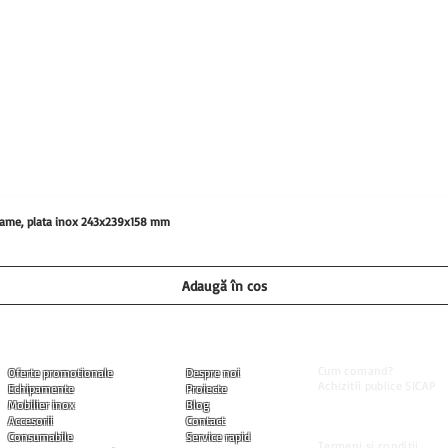
0 grame, plata inox 243x239x158 mm
Adaugă în coș
Informatii utile
Produse
Companie
Cum comand?
Oferte promotionale
Despre noi
Achizitii publice SICAP
Echipamente
Proiecte
Livrarea produselor
Mobilier inox
Blog
Modalitati de plata
Accesorii
Contact
Garantia produselor
Consumabile
Service rapid
Termeni si conditii