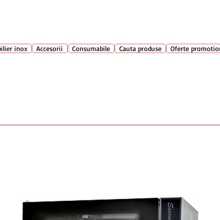
Suport clienti
+40 762 
atarie
ilier inox
Accesorii
Consumabile
Cauta produse
Oferte promotio