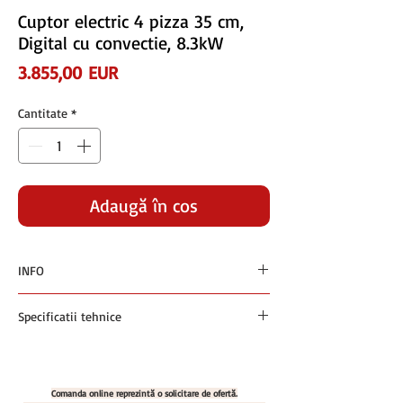
Cuptor electric 4 pizza 35 cm,
Digital cu convectie, 8.3kW
Preț
3.855,00 EUR
Cantitate
*
Adaugă în coș
INFO
Preturile sunt exprimate in euro si nu contin
Specificatii tehnice
TVA
Plata se face in RON la cursul BNR +1% din
Cuptor electric 4 PIZZA 35 cm DIGITAL cu
ziua facturarii
convectie
Cod produs: GENIUS-4D-AIR
Comanda online reprezintă o solicitare de ofertă.