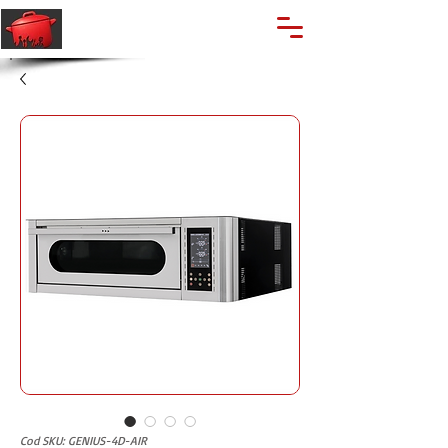
🔍
Caută produse
Suport clienti
+40 762 028 400
Cod SKU: GENIUS-4D-AIR