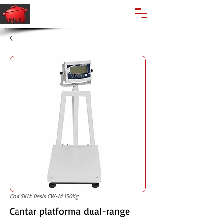
🔍
Caută produse
Suport clienti
+40 762 028 400
Cod SKU: Desis CW-M 150Kg
Cantar platforma dual-range