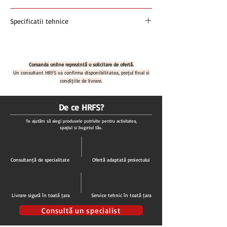
Preturile sunt exprimate in euro si nu contin
Specificatii tehnice
TVA
Plata se face in RON la cursul BNR +1% din
Cantar platforma dual-range 60/150 Kg,
ziua facturarii
diviziune 20/50 gr.,platan inox 400x500 mm
Cod produs: Desis CW-M 150Kg
Comanda online reprezintă o solicitare de ofertă.
Capacitate cantarire: 60 / 150 kg
Un consultant HRFS va confirma disponibilitatea, prețul final și
Diviziune: 20 gr pana la 60 kg / 50 gr in
condițiile de livrare.
intervalul 60-150 kg
Display: 22mm LCD
De ce HRFS?
Tastatura: Membrana 7 taste
Te ajutăm să alegi produsele potrivite pentru activitatea,
Dimensiune platan: 400x500mm
spațiul și bugetul tău.
Temperatura operare: -10°C ~ +40°C
Alimentare: AC 100~240V, 50~60Hz, iesire:
DC12V 1Ah, Acumulator 6V/4.5Ah
Consultanță de specialitate
Ofertă adaptată proiectului
Capacitate minima: 400g
Certificare: 2014/30/EU
Interfata conectare: serial, RS-232
Livrare sigură în toată țara
Service tehnic în toată țara
Verificare metrologica: 12 luni
Garantie: 12 luni
Consultă un specialist