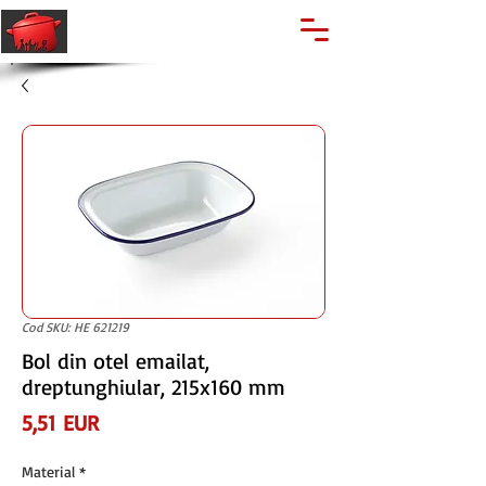
🔍
Caută produse
Suport clienti
+40 762 028 400
Cod SKU: HE 621219
Bol din otel emailat,
dreptunghiular, 215x160 mm
Preț
5,51 EUR
Material
*