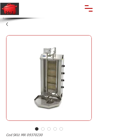
🔍
Caută produse
Suport clienti
+40 762 028 400
Cod SKU: MX 09370230