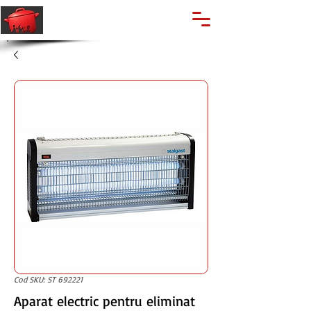
🔍
Caută produse
Suport clienti
+40 762 028 400
Cod SKU: ST 692221
Aparat electric pentru eliminat