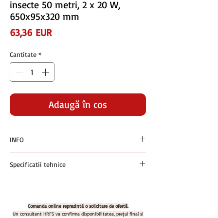
insecte 50 metri, 2 x 20 W,
650x95x320 mm
Preț
63,36 EUR
Cantitate
*
Adaugă în coș
INFO
Preturile sunt exprimate in euro si nu contin
Specificatii tehnice
TVA
Plata se face in RON la cursul BNR +1% din
Aparat electric pentru eliminat insecte 50
ziua facturarii
metri, 2 x 20 W, 650x95x320 mm
Cod produs: ST 692221
Comanda online reprezintă o solicitare de ofertă.
Raza de actiune: 50 metri
Un consultant HRFS va confirma disponibilitatea, prețul final și