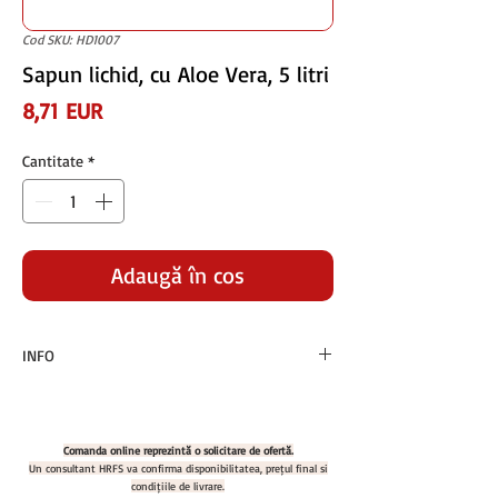
Cod SKU: HD1007
Sapun lichid, cu Aloe Vera, 5 litri
Preț
8,71 EUR
Cantitate
*
Adaugă în coș
INFO
Preturile sunt exprimate in euro si nu contin
TVA
Plata se face in RON la cursul BNR +1% din
Comanda online reprezintă o solicitare de ofertă.
ziua facturarii
Un consultant HRFS va confirma disponibilitatea, prețul final și
condițiile de livrare.