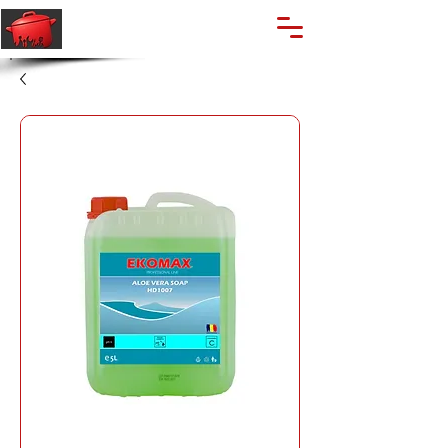
🔍
Caută produse
Suport clienti
+40 762 028 400