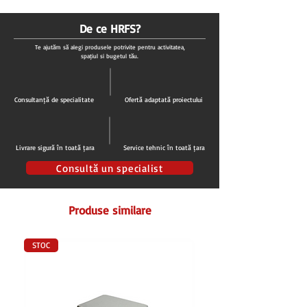
De ce HRFS?
Te ajutăm să alegi produsele potrivite pentru activitatea,
spațiul și bugetul tău.
Consultanță de specialitate
Ofertă adaptată proiectului
Livrare sigură în toată țara
Service tehnic în toată țara
Consultă un specialist
Produse similare
STOC