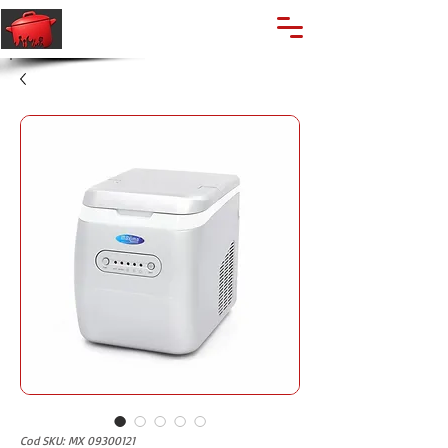
🔍
Caută produse
Suport clienti
+40 762 028 400
Cod SKU: MX 09300121