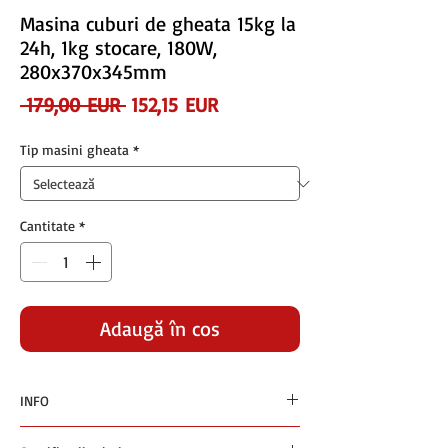
Masina cuburi de gheata 15kg la
24h, 1kg stocare, 180W,
280x370x345mm
Preț
Preț
 179,00 EUR 
152,15 EUR
normal
redus
Tip masini gheata
*
Cantitate
*
Adaugă în coș
INFO
Preturile sunt exprimate in euro si nu contin